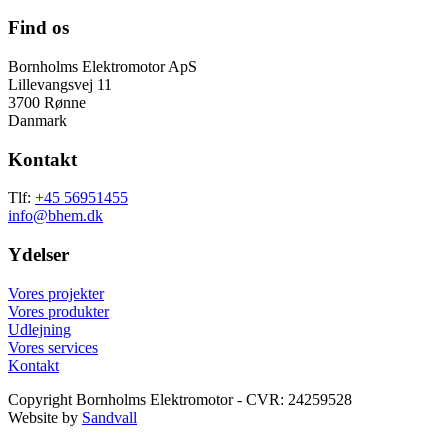
Find os
Bornholms Elektromotor ApS
Lillevangsvej 11
3700 Rønne
Danmark
Kontakt
Tlf:
+45 56951455
info@bhem.dk
Ydelser
Vores projekter
Vores produkter
Udlejning
Vores services
Kontakt
Copyright Bornholms Elektromotor - CVR: 24259528
Website by
Sandvall