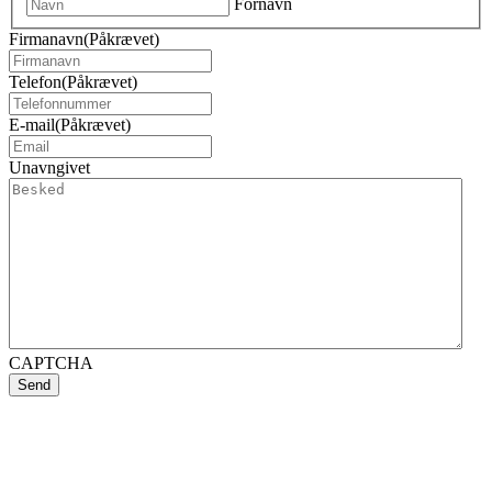
Fornavn
Firmanavn
(Påkrævet)
Telefon
(Påkrævet)
E-mail
(Påkrævet)
Unavngivet
CAPTCHA
This site is protected by reCAPTCHA and the Google
Privacy Policy
and
Terms of Service
apply.