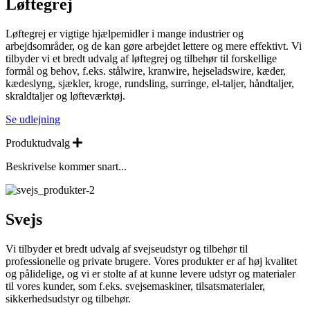
Løftegrej
Løftegrej er vigtige hjælpemidler i mange industrier og
arbejdsområder, og de kan gøre arbejdet lettere og mere effektivt. Vi
tilbyder vi et bredt udvalg af løftegrej og tilbehør til forskellige
formål og behov, f.eks. stålwire, kranwire, hejseladswire, kæder,
kædeslyng, sjækler, kroge, rundsling, surringe, el-taljer, håndtaljer,
skraldtaljer og løfteværktøj.
Se udlejning
Expand
Produktudvalg
Beskrivelse kommer snart...
Svejs
Vi tilbyder et bredt udvalg af svejseudstyr og tilbehør til
professionelle og private brugere. Vores produkter er af høj kvalitet
og pålidelige, og vi er stolte af at kunne levere udstyr og materialer
til vores kunder, som f.eks. svejsemaskiner, tilsatsmaterialer,
sikkerhedsudstyr og tilbehør.